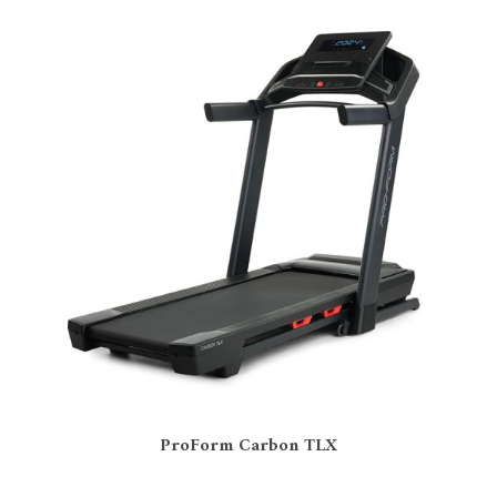
Surface de course
Compact
(3)
Large et XXL
(3)
Tapis électrique/manuel
Electrique
(6)
Tapis connecté
Oui
(6)
ProForm Carbon TLX