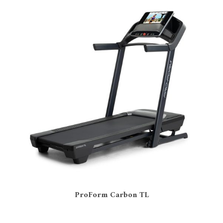
Puissance moteur
2 – 2,4 cv
(2)
2,5 – 2,9 cv
(1)
3 – 3,9 cv
(3)
Tapis inclinable
Oui
(5)
Non
(1)
Tapis pliable
ProForm Carbon TL
Oui
(6)