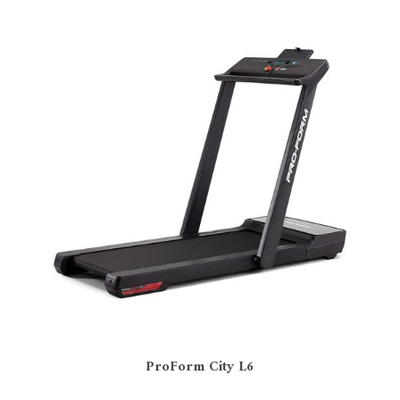
Forme du tapis
Plat
(6)
ProForm City L6