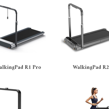
Puissance moteur
,9 cv et –
(76)
 – 2,4 cv
(18)
,5 – 2,9 cv
(15)
 – 3,9 cv
(13)
 cv et +
(3)
alkingPad R1 Pro
WalkingPad R
Tapis inclinable
ui
(86)
on
(39)