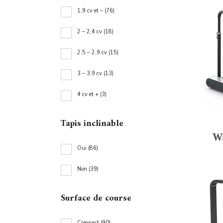
1,9 cv et –
(76)
2 – 2,4 cv
(18)
1
2,5 – 2,9 cv
(15)
2
3 – 3,9 cv
(13)
2
4 cv et +
(3)
3
Tapis inclinable
4
W
Oui
(86)
Non
(39)
O
Surface de course
N
Compact
(90)