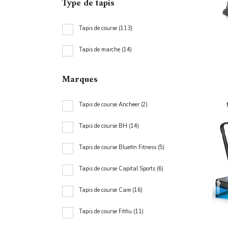
Type de tapis
T
Tapis de course
(113)
T
Tapis de marche
(14)
Marques
T
Tapis de course Ancheer
(2)
T
Tapis de course BH
(14)
T
Tapis de course Bluefin Fitness
(5)
T
Tapis de course Capital Sports
(6)
T
Tapis de course Care
(16)
T
Tapis de course Fitfiu
(11)