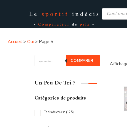
Recherche
de
produits
Stepper
Accueil
>
Oui
>
Page 5
Tapis d
Recherche
COMPARER !
de
Affichag
produits
Un Peu De Tri ?
Catégories de produits
T
Tapis de course
(125)