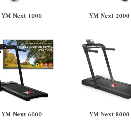
Forme du tapis
YM Next 1000
YM Next 2000
lat
(125)
YM Next 6000
YM Next 8000