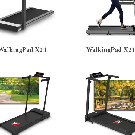
Surface de course
ompact
(90)
arge et XXL
(35)
WalkingPad X21
WalkingPad X2
Tapis électrique/man
lectrique
(125)
Tapis connecté
ui
(91)
on
(34)