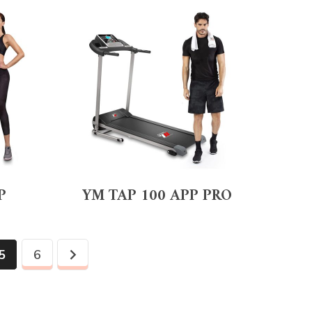
P
YM TAP 100 APP PRO
5
6