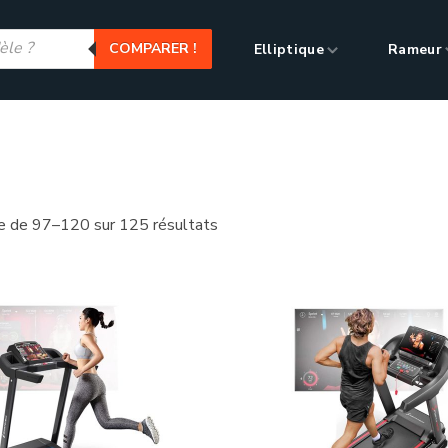
COMPARER !
Elliptique
Rameur
Tapis de course
e course
e de 97–120 sur 125 résultats
Catégories de produ
apis de course
(125)
Type de tapis