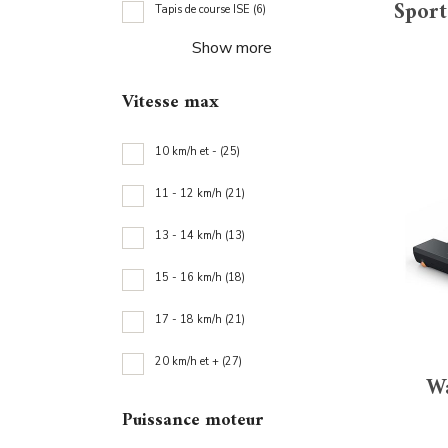
Sport
Tapis de course ISE
(6)
T
Show more
Vitesse max
10 km/h et -
(25)
1
11 - 12 km/h
(21)
1
13 - 14 km/h
(13)
1
15 - 16 km/h
(18)
1
17 - 18 km/h
(21)
1
20 km/h et +
(27)
W
2
Puissance moteur