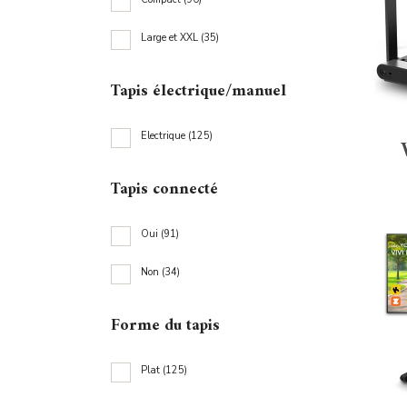
Large et XXL
(35)
Tapis électrique/manuel
C
L
Electrique
(125)
Tapis connecté
Oui
(91)
E
Non
(34)
Forme du tapis
O
Plat
(125)
N