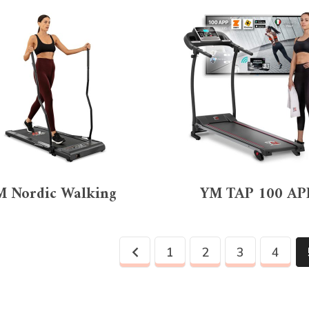
M Nordic Walking
YM TAP 100 AP
1
2
3
4