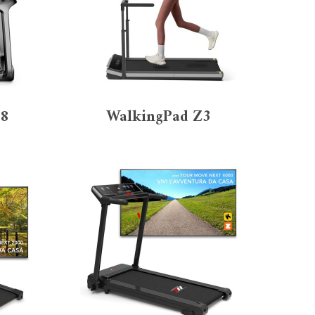
18
WalkingPad Z3
uel